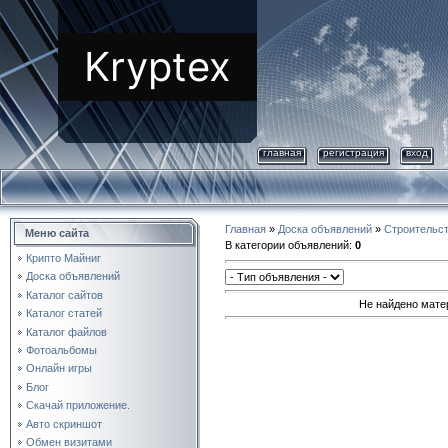
Kryptex
главная
регистрация
вход
Главная
»
Доска объявлений
»
Строительс
Меню сайта
В категории объявлений
:
0
Крипто Майниг
Доска объявлений
Каталог сайтов
Не найдено мате
Каталог статей
Каталог файлов
Фотоальбомы
Онлайн игры
Блог
Скачай приложение.
Авто скриншот
Обмен визитами