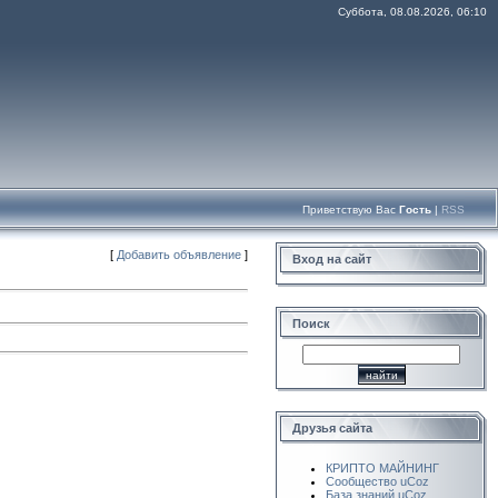
Суббота, 08.08.2026, 06:10
Приветствую Вас
Гость
|
RSS
[
Добавить объявление
]
Вход на сайт
Поиск
Друзья сайта
КРИПТО МАЙНИНГ
Сообщество uCoz
База знаний uCoz