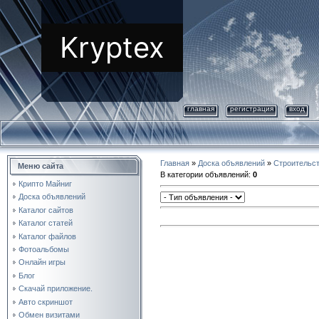
Kryptex
главная
регистрация
вход
Главная
»
Доска объявлений
»
Строительс
Меню сайта
В категории объявлений
:
0
Крипто Майниг
Доска объявлений
Каталог сайтов
Каталог статей
Каталог файлов
Фотоальбомы
Онлайн игры
Блог
Скачай приложение.
Авто скриншот
Обмен визитами