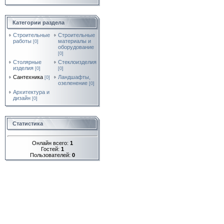
Категории раздела
Строительные
Строительные
работы
материалы и
[0]
оборудование
[0]
Столярные
Стеклоизделия
изделия
[0]
[0]
Сантехника
Ландшафты,
[0]
озеленение
[0]
Архитектура и
дизайн
[0]
Статистика
Онлайн всего:
1
Гостей:
1
Пользователей:
0