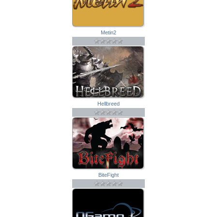
Metin2
Hellbreed
BiteFight