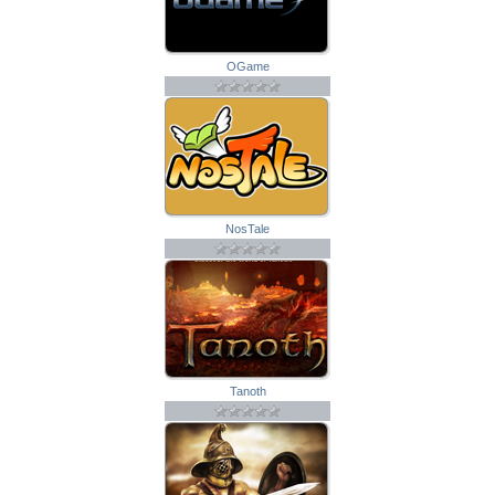
OGame
NosTale
Tanoth