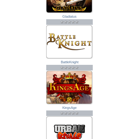
Gladiatus
BattleKnight
KingsAge