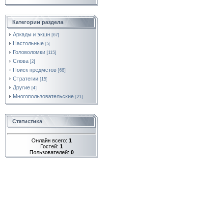
Категории раздела
Аркады и экшн
[67]
Настольные
[5]
Головоломки
[115]
Слова
[2]
Поиск предметов
[68]
Стратегии
[15]
Другие
[4]
Многопользовательские
[21]
Статистика
Онлайн всего:
1
Гостей:
1
Пользователей:
0