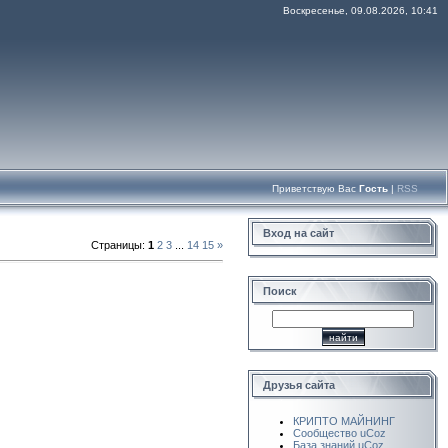
Воскресенье, 09.08.2026, 10:41
Приветствую Вас
Гость
|
RSS
Вход на сайт
Страницы
:
1
2
3
...
14
15
»
Поиск
Друзья сайта
КРИПТО МАЙНИНГ
Сообщество uCoz
База знаний uCoz