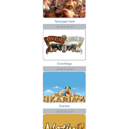
Троецарствие
OverKings
Ikariam