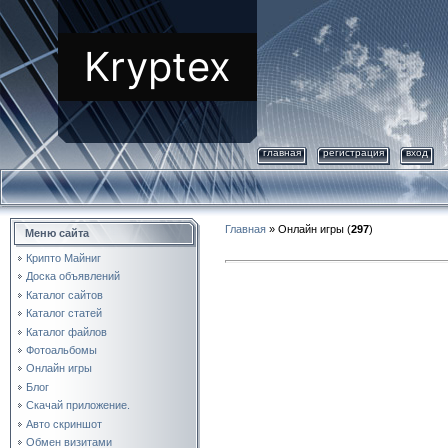
Kryptex
главная
регистрация
вход
Главная
»
Онлайн игры
(
297
)
Меню сайта
Крипто Майниг
Доска объявлений
Каталог сайтов
Каталог статей
Каталог файлов
Фотоальбомы
Онлайн игры
Блог
Скачай приложение.
Авто скриншот
Обмен визитами