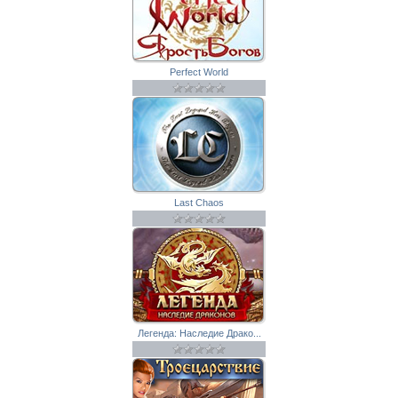
Perfect World
Last Chaos
Легенда: Наследие Драко...