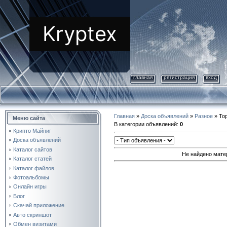
Kryptex
главная
регистрация
вход
Главная
»
Доска объявлений
»
Разное
» Тор
Меню сайта
В категории объявлений
:
0
Крипто Майниг
Доска объявлений
Каталог сайтов
Не найдено мате
Каталог статей
Каталог файлов
Фотоальбомы
Онлайн игры
Блог
Скачай приложение.
Авто скриншот
Обмен визитами