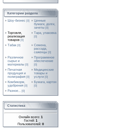
Категории раздела
Шоу-бизнес
Ценные
[0]
бумаги, долги,
зачеты
[0]
Торговля,
Тара, упаковка
реализация
[0]
товаров
[0]
Табак
Семена,
[0]
рассада,
саженцы
[0]
Различное
Программное
сырье и
обеспечение
материалы
[0]
[0]
Печатная
Медицинские
продукция и
товары и
полиграфия
услуги
[0]
[0]
Комбикорм,
Бумага, картон
удобрения
[0]
[0]
Разное...
[0]
Статистика
Онлайн всего:
1
Гостей:
1
Пользователей:
0