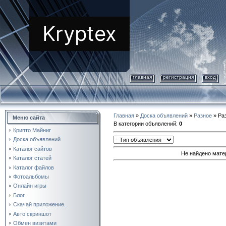
Kryptex
главная
регистрация
вход
Главная
»
Доска объявлений
»
Разное
» Раз
Меню сайта
В категории объявлений
:
0
Крипто Майниг
Доска объявлений
Каталог сайтов
Не найдено мате
Каталог статей
Каталог файлов
Фотоальбомы
Онлайн игры
Блог
Скачай приложение.
Авто скриншот
Обмен визитами