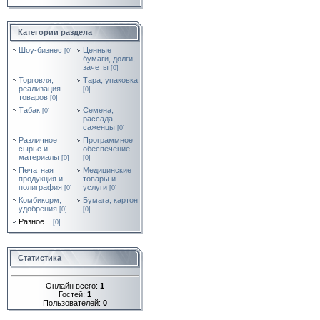
Категории раздела
Шоу-бизнес
Ценные
[0]
бумаги, долги,
зачеты
[0]
Торговля,
Тара, упаковка
реализация
[0]
товаров
[0]
Табак
Семена,
[0]
рассада,
саженцы
[0]
Различное
Программное
сырье и
обеспечение
материалы
[0]
[0]
Печатная
Медицинские
продукция и
товары и
полиграфия
услуги
[0]
[0]
Комбикорм,
Бумага, картон
удобрения
[0]
[0]
Разное...
[0]
Статистика
Онлайн всего:
1
Гостей:
1
Пользователей:
0