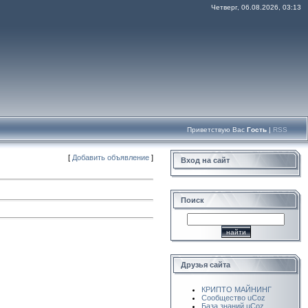
Четверг, 06.08.2026, 03:13
Приветствую Вас
Гость
|
RSS
[
Добавить объявление
]
Вход на сайт
Поиск
Друзья сайта
КРИПТО МАЙНИНГ
Сообщество uCoz
База знаний uCoz