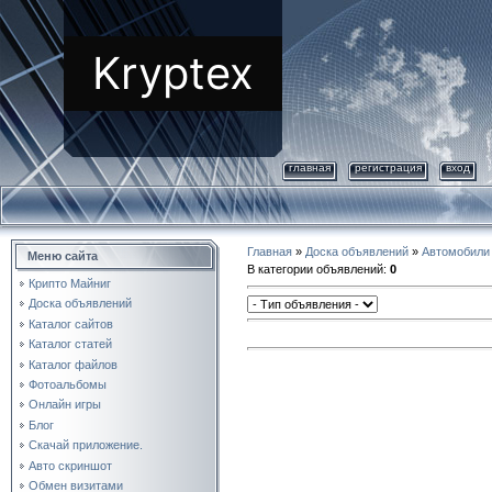
Kryptex
главная
регистрация
вход
Главная
»
Доска объявлений
»
Автомобили
Меню сайта
В категории объявлений
:
0
Крипто Майниг
Доска объявлений
Каталог сайтов
Каталог статей
Каталог файлов
Фотоальбомы
Онлайн игры
Блог
Скачай приложение.
Авто скриншот
Обмен визитами