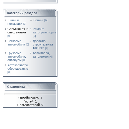
Категории раздела
Шины и
Тюнинг
[0]
покрышки
[0]
Сельскохоз. и
Ремонт
спецтехника
автотранспорта
[0]
[0]
Легковые
Дорожно-
автомобили
строительная
[0]
техника
[0]
Грузовые
Автомасла,
автомобили,
автохимия
[0]
автобусы
[0]
Автозапчасти,
оборудование
[0]
Статистика
Онлайн всего:
1
Гостей:
1
Пользователей:
0