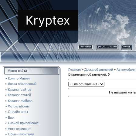
Kryptex
главная
регистрация
вход
Главная
»
Доска объявлений
»
Автомобили
Меню сайта
В категории объявлений
:
0
Крипто Майниг
Доска объявлений
Каталог сайтов
Не найдено мате
Каталог статей
Каталог файлов
Фотоальбомы
Онлайн игры
Блог
Скачай приложение.
Авто скриншот
Обмен визитами