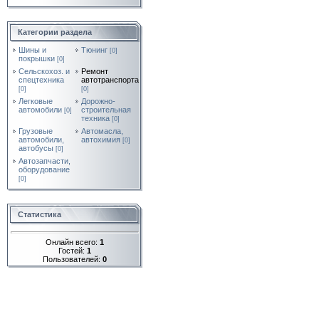
Категории раздела
Шины и
Тюнинг
[0]
покрышки
[0]
Сельскохоз. и
Ремонт
спецтехника
автотранспорта
[0]
[0]
Легковые
Дорожно-
автомобили
строительная
[0]
техника
[0]
Грузовые
Автомасла,
автомобили,
автохимия
[0]
автобусы
[0]
Автозапчасти,
оборудование
[0]
Статистика
Онлайн всего:
1
Гостей:
1
Пользователей:
0