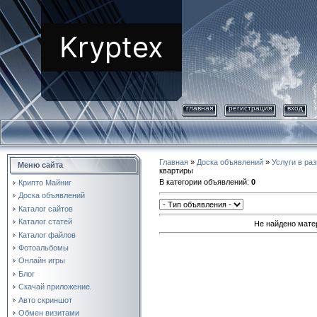
Kryptex
главная
регистрация
вход
Главная
»
Доска объявлений
»
Услуги в ра
Меню сайта
квартиры
В категории объявлений
:
0
Крипто Майниг
Доска объявлений
Каталог сайтов
Каталог статей
Не найдено мате
Каталог файлов
Фотоальбомы
Онлайн игры
Блог
Скачай приложение.
Авто скриншот
Обмен визитами