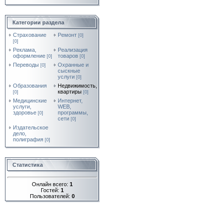
Категории раздела
Страхование
Ремонт
[0]
[0]
Реклама,
Реализация
оформление
товаров
[0]
[0]
Переводы
Охранные и
[0]
сыскные
услуги
[0]
Образования
Недвижимость,
квартиры
[0]
[0]
Медицинские
Интернет,
услуги,
WEB,
здоровье
программы,
[0]
сети
[0]
Издательское
дело,
полиграфия
[0]
Статистика
Онлайн всего:
1
Гостей:
1
Пользователей:
0