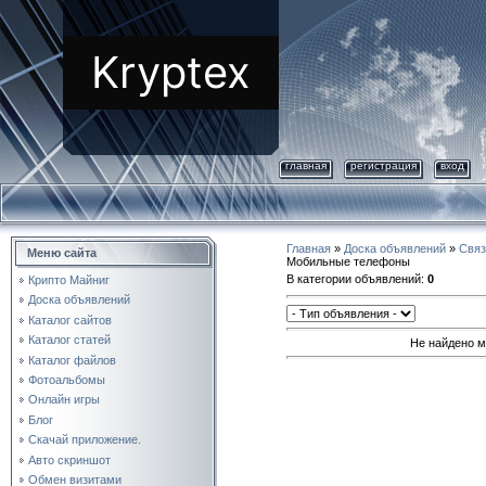
Kryptex
главная
регистрация
вход
Главная
»
Доска объявлений
»
Связ
Меню сайта
Мобильные телефоны
В категории объявлений
:
0
Крипто Майниг
Доска объявлений
Каталог сайтов
Каталог статей
Не найдено м
Каталог файлов
Фотоальбомы
Онлайн игры
Блог
Скачай приложение.
Авто скриншот
Обмен визитами