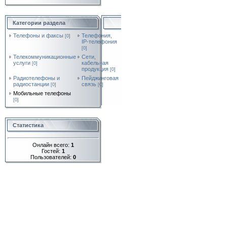
Категории раздела
Телефоны и факсы
Телефония,
[0]
IP-телефония
[0]
Телекоммуникационные
Сети,
услуги
кабельная
[0]
продукция
[0]
Радиотелефоны и
Пейджинговая
радиостанции
связь
[0]
[0]
Мобильные телефоны
[0]
Статистика
Онлайн всего:
1
Гостей:
1
Пользователей:
0