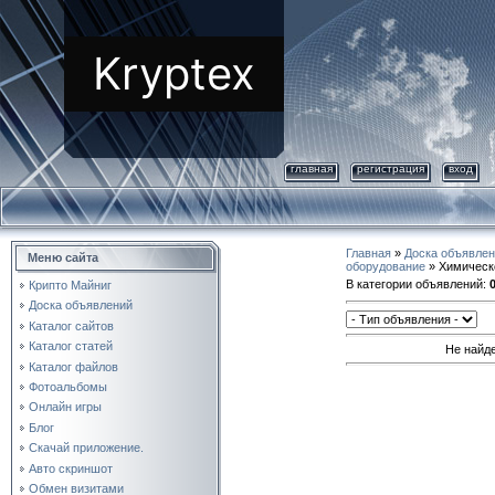
Kryptex
главная
регистрация
вход
Главная
»
Доска объявле
Меню сайта
оборудование
» Химическ
В категории объявлений
:
Крипто Майниг
Доска объявлений
Каталог сайтов
Каталог статей
Не найд
Каталог файлов
Фотоальбомы
Онлайн игры
Блог
Скачай приложение.
Авто скриншот
Обмен визитами