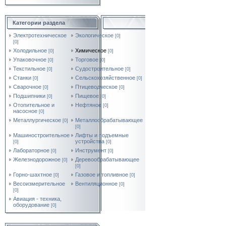
Категории раздела
Электротехническое
Экологическое
[0]
[0]
Холодильное
Химическое
[0]
[0]
Упаковочное
Торговое
[0]
[0]
Текстильное
Судостроительное
[0]
[0]
Станки
Сельскохозяйственное
[0]
[0]
Сварочное
Птицеводческое
[0]
[0]
Подшипники
Пищевое
[0]
[0]
Отопительное и
Нефтяное
[0]
насосное
[0]
Металлургическое
Металлообрабатывающее
[0]
[0]
Машиностроительное
Лифты и подъемные
устройства
[0]
[0]
Лабораторное
Инструмент
[0]
[0]
Железнодорожное
Деревообрабатывающее
[0]
[0]
Горно-шахтное
Газовое и топливное
[0]
[0]
Весоизмерительное
Вентиляционное
[0]
[0]
Авиация - техника,
оборудование
[0]