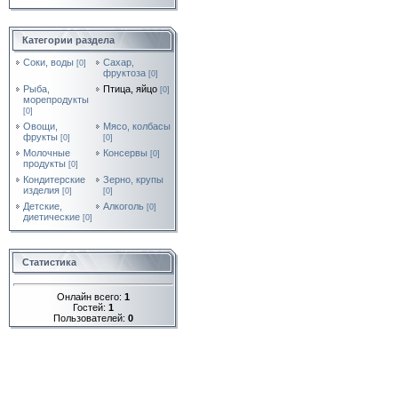
Категории раздела
Соки, воды
Сахар,
[0]
фруктоза
[0]
Рыба,
Птица, яйцо
[0]
морепродукты
[0]
Овощи,
Мясо, колбасы
фрукты
[0]
[0]
Молочные
Консервы
[0]
продукты
[0]
Кондитерские
Зерно, крупы
изделия
[0]
[0]
Детские,
Алкоголь
[0]
диетические
[0]
Статистика
Онлайн всего:
1
Гостей:
1
Пользователей:
0