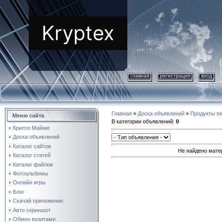
Kryptex
главная
регистрация
вход
Главная
»
Доска объявлений
»
Продукты п
Меню сайта
В категории объявлений
:
0
Крипто Майниг
Доска объявлений
Каталог сайтов
Не найдено мате
Каталог статей
Каталог файлов
Фотоальбомы
Онлайн игры
Блог
Скачай приложение.
Авто скриншот
Обмен визитами