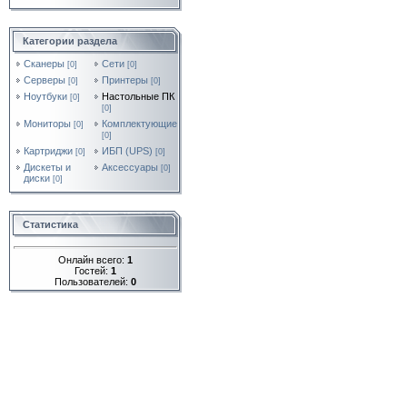
Категории раздела
Сканеры
Сети
[0]
[0]
Серверы
Принтеры
[0]
[0]
Ноутбуки
Настольные ПК
[0]
[0]
Мониторы
Комплектующие
[0]
[0]
Картриджи
ИБП (UPS)
[0]
[0]
Дискеты и
Аксессуары
[0]
диски
[0]
Статистика
Онлайн всего:
1
Гостей:
1
Пользователей:
0