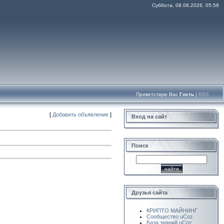
Суббота, 08.08.2026, 05:58
Приветствую Вас
Гость
|
RSS
[
Добавить объявление
]
Вход на сайт
Поиск
Друзья сайта
КРИПТО МАЙНИНГ
Сообщество uCoz
База знаний uCoz