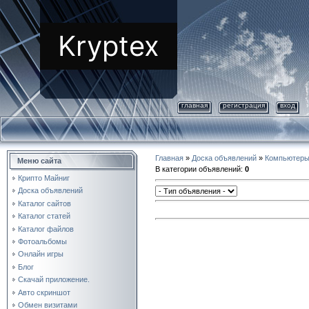
Kryptex
главная
регистрация
вход
Главная
»
Доска объявлений
»
Компьютер
Меню сайта
В категории объявлений
:
0
Крипто Майниг
Доска объявлений
Каталог сайтов
Каталог статей
Каталог файлов
Фотоальбомы
Онлайн игры
Блог
Скачай приложение.
Авто скриншот
Обмен визитами