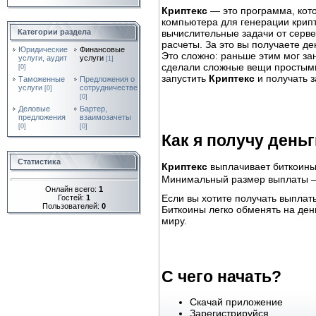
Криптекс
— это программа, кот
компьютера для генерации кри
вычислительные задачи от серв
Категории раздела
расчеты. За это вы получаете де
Юридические
Финансовые
Это сложно: раньше этим мог за
услуги, аудит
услуги
[1]
сделали сложные вещи простыми
[0]
запустить
Криптекс
и получать з
Таможенные
Предложения о
услуги
сотрудничестве
[0]
[0]
Деловые
Бартер,
предложения
взаимозачеты
[0]
[0]
Как я получу день
Статистика
Криптекс
выплачивает биткоины
Минимальный размер выплаты
Онлайн всего:
1
Если вы хотите получать выплаты
Гостей:
1
Пользователей:
0
Биткоины легко обменять на ден
миру.
С чего начать?
Скачай приложение
Зарегистрируйся