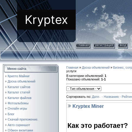
Kryptex
главная
регистрация
вход
Главная
»
Доска объявлений
»
Бизнес, сот
Меню сайта
услуги
В категории объявлений
:
1
Крипто Майниг
Показано объявлений
:
1-1
Доска объявлений
Каталог сайтов
Каталог статей
Сортировать по
:
Дате
·
Названию
·
Рейтин
Каталог файлов
Фотоальбомы
Kryptex Miner
Онлайн игры
Блог
Скачай приложение.
Как это работает?
Авто скриншот
Обмен визитами